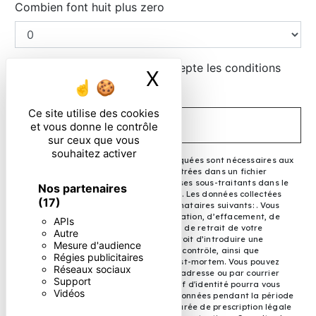
Combien font huit plus zero
En cochant cette case, j'accepte les conditions
X
Masquer le ban
particulières ci-dessous **
Ce site utilise des cookies
ENVOYER
et vous donne le contrôle
sur ceux que vous
souhaitez activer
** Les données personnelles communiquées sont nécessaires aux
fins de vous contacter et sont enregistrées dans un fichier
informatisé. Elles sont destinées à et ses sous-traitants dans le
Nos partenaires
seul but de répondre à votre message. Les données collectées
(17)
seront communiquées aux seuls destinataires suivants: . Vous
disposez de droits d’accès, de rectification, d’effacement, de
APIs
portabilité, de limitation, d’opposition, de retrait de votre
Autre
consentement à tout moment et du droit d’introduire une
Mesure d'audience
réclamation auprès d’une autorité de contrôle, ainsi que
Régies publicitaires
d’organiser le sort de vos données post-mortem. Vous pouvez
Réseaux sociaux
exercer ces droits par voie postale à l'adresse ou par courrier
Support
électronique à l'adresse . Un justificatif d'identité pourra vous
Vidéos
être demandé. Nous conservons vos données pendant la période
de prise de contact puis pendant la durée de prescription légale