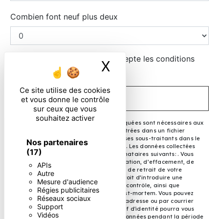
Combien font neuf plus deux
En cochant cette case, j'accepte les conditions
X
Masquer le ban
particulières ci-dessous **
Ce site utilise des cookies
ENVOYER
et vous donne le contrôle
sur ceux que vous
souhaitez activer
** Les données personnelles communiquées sont nécessaires aux
fins de vous contacter et sont enregistrées dans un fichier
informatisé. Elles sont destinées à et ses sous-traitants dans le
Nos partenaires
seul but de répondre à votre message. Les données collectées
(17)
seront communiquées aux seuls destinataires suivants: . Vous
disposez de droits d’accès, de rectification, d’effacement, de
APIs
portabilité, de limitation, d’opposition, de retrait de votre
Autre
consentement à tout moment et du droit d’introduire une
Mesure d'audience
réclamation auprès d’une autorité de contrôle, ainsi que
Régies publicitaires
d’organiser le sort de vos données post-mortem. Vous pouvez
Réseaux sociaux
exercer ces droits par voie postale à l'adresse ou par courrier
Support
électronique à l'adresse . Un justificatif d'identité pourra vous
Vidéos
être demandé. Nous conservons vos données pendant la période