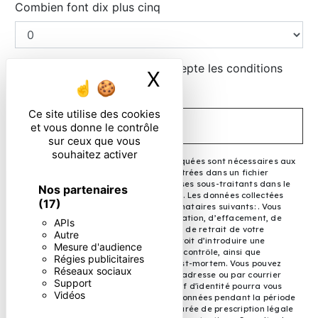
Combien font dix plus cinq
En cochant cette case, j'accepte les conditions
X
Masquer le ban
particulières ci-dessous **
Ce site utilise des cookies
ENVOYER
et vous donne le contrôle
sur ceux que vous
souhaitez activer
** Les données personnelles communiquées sont nécessaires aux
fins de vous contacter et sont enregistrées dans un fichier
informatisé. Elles sont destinées à et ses sous-traitants dans le
Nos partenaires
seul but de répondre à votre message. Les données collectées
(17)
seront communiquées aux seuls destinataires suivants: . Vous
disposez de droits d’accès, de rectification, d’effacement, de
APIs
portabilité, de limitation, d’opposition, de retrait de votre
Autre
consentement à tout moment et du droit d’introduire une
Mesure d'audience
réclamation auprès d’une autorité de contrôle, ainsi que
Régies publicitaires
d’organiser le sort de vos données post-mortem. Vous pouvez
Réseaux sociaux
exercer ces droits par voie postale à l'adresse ou par courrier
Support
électronique à l'adresse . Un justificatif d'identité pourra vous
Vidéos
être demandé. Nous conservons vos données pendant la période
de prise de contact puis pendant la durée de prescription légale