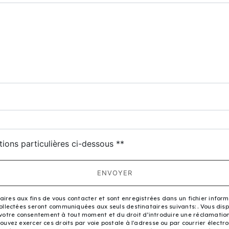
deau des cookies
tions particulières ci-dessous **
ENVOYER
es aux fins de vous contacter et sont enregistrées dans un fichier informa
llectées seront communiquées aux seuls destinataires suivants: . Vous dispo
de votre consentement à tout moment et du droit d’introduire une réclamatio
vez exercer ces droits par voie postale à l'adresse ou par courrier électroni