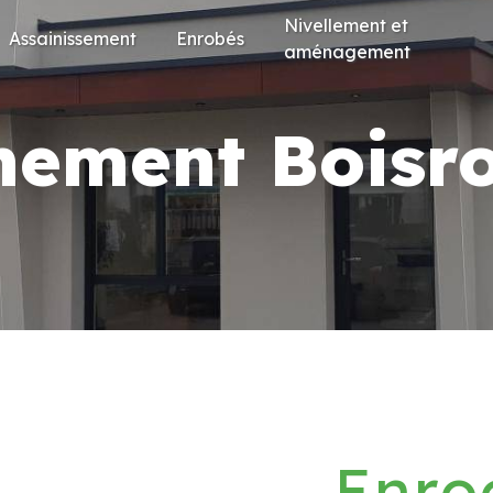
Nivellement et
Assainissement
Enrobés
aménagement
hement Boisr
Enro