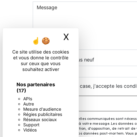
X
Masquer le ban
Ce site utilise des cookies
et vous donne le contrôle
Combien font un plus neuf
sur ceux que vous
souhaitez activer
Nos partenaires
En cochant cette case, j'accepte les condi
(17)
APIs
Autre
Mesure d'audience
Régies publicitaires
** Les données personnelles communiquées sont nécessair
Réseaux sociaux
le seul but de répondre à votre message. Les données co
Support
de portabilité, de limitation, d’opposition, de retrait 
Vidéos
d’organiser le sort de vos données post-mortem. Vous pou