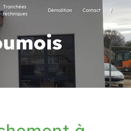
Tranchées
Démolition
Contact
techniques
oumois
chement à