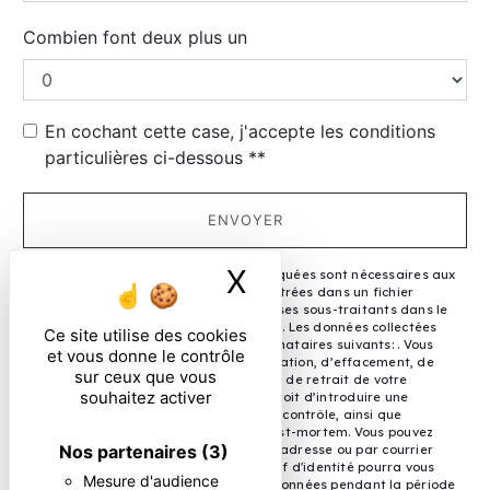
Combien font deux plus un
En cochant cette case, j'accepte les conditions
particulières ci-dessous **
ENVOYER
X
Masquer le ban
** Les données personnelles communiquées sont nécessaires aux
fins de vous contacter et sont enregistrées dans un fichier
informatisé. Elles sont destinées à et ses sous-traitants dans le
seul but de répondre à votre message. Les données collectées
Ce site utilise des cookies
seront communiquées aux seuls destinataires suivants: . Vous
et vous donne le contrôle
disposez de droits d’accès, de rectification, d’effacement, de
sur ceux que vous
portabilité, de limitation, d’opposition, de retrait de votre
souhaitez activer
consentement à tout moment et du droit d’introduire une
réclamation auprès d’une autorité de contrôle, ainsi que
d’organiser le sort de vos données post-mortem. Vous pouvez
Nos partenaires
(3)
exercer ces droits par voie postale à l'adresse ou par courrier
électronique à l'adresse . Un justificatif d'identité pourra vous
Mesure d'audience
être demandé. Nous conservons vos données pendant la période